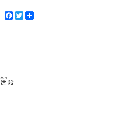
F
T
共
a
w
有
c
itt
e
er
b
o
o
k